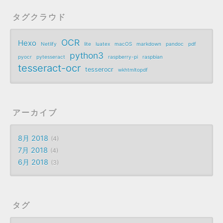
タグクラウド
OCR
Hexo
Netlify
lite
luatex
macOS
markdown
pandoc
pdf
python3
pyocr
pytesseract
raspberry-pi
raspbian
tesseract-ocr
tesserocr
wkhtmltopdf
アーカイブ
8月 2018
4
7月 2018
4
6月 2018
3
タグ