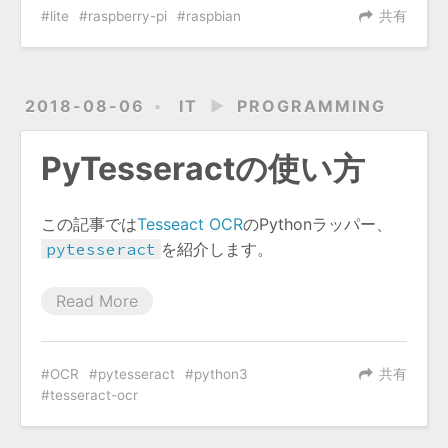
lite
raspberry-pi
raspbian
共有
2018-08-06
IT
►
PROGRAMMING
PyTesseractの使い方
この記事では
Tesseact OCR
のPythonラッパー、
pytesseract
を紹介します。
Read More
OCR
pytesseract
python3
共有
tesseract-ocr