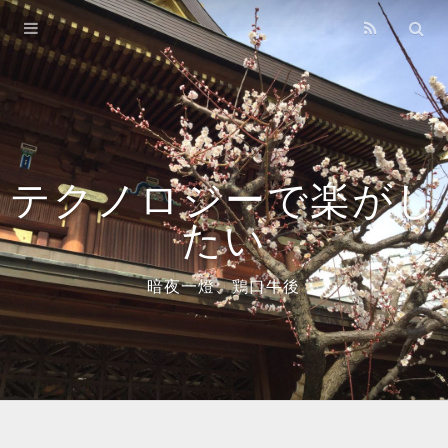
Home
Archives
About
Books
テクノロジーで楽がし
たい
暗夜一燈、鶏口牛後