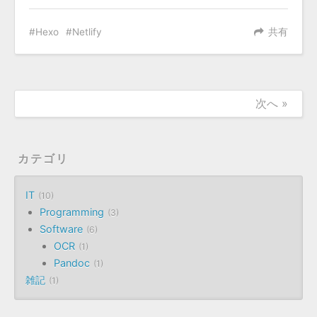
Hexo
Netlify
共有
次へ »
カテゴリ
IT
10
Programming
3
Software
6
OCR
1
Pandoc
1
雑記
1