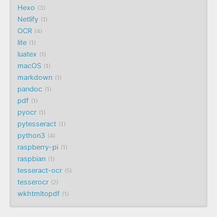
Hexo
3
Netlify
1
OCR
4
lite
1
luatex
1
macOS
1
markdown
1
pandoc
1
pdf
1
pyocr
1
pytesseract
1
python3
4
raspberry-pi
1
raspbian
1
tesseract-ocr
5
tesserocr
2
wkhtmltopdf
1