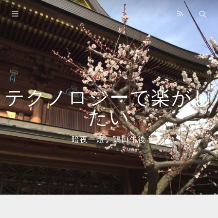
Home
Archives
About
Books
テクノロジーで楽がし
たい
暗夜一燈、鶏口牛後