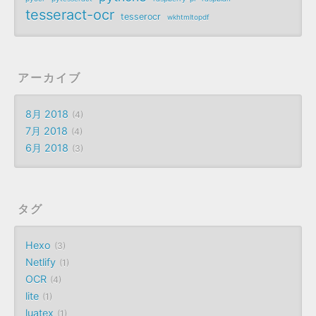
tesseract-ocr
tesserocr
wkhtmltopdf
アーカイブ
8月 2018
4
7月 2018
4
6月 2018
3
タグ
Hexo
3
Netlify
1
OCR
4
lite
1
luatex
1