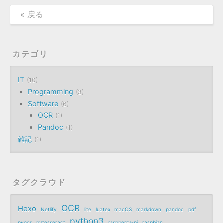
« 戻る
カテゴリ
IT
10
Programming
3
Software
6
OCR
1
Pandoc
1
雑記
1
タグクラウド
OCR
Hexo
Netlify
lite
luatex
macOS
markdown
pandoc
pdf
python3
pyocr
pytesseract
raspberry-pi
raspbian