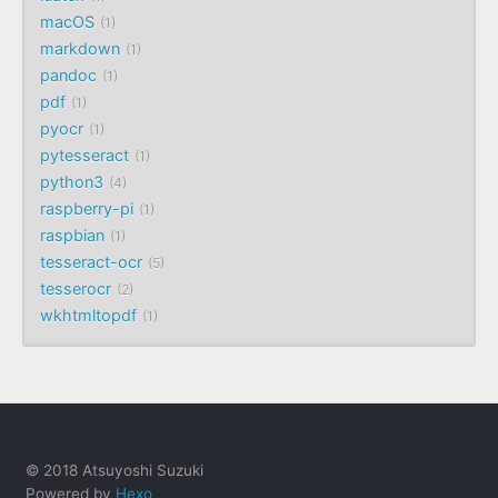
macOS
1
markdown
1
pandoc
1
pdf
1
pyocr
1
pytesseract
1
python3
4
raspberry-pi
1
raspbian
1
tesseract-ocr
5
tesserocr
2
wkhtmltopdf
1
© 2018 Atsuyoshi Suzuki
Powered by
Hexo