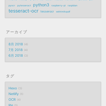
python3
pyocr
pytesseract
raspberry-pi
raspbian
tesseract-ocr
tesserocr
wkhtmltopdf
アーカイブ
8月 2018
4
7月 2018
4
6月 2018
3
タグ
Hexo
3
Netlify
1
OCR
4
lite
1