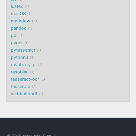
luatex
1
macOS
1
markdown
1
pandoc
1
pdf
1
pyocr
1
pytesseract
1
python3
4
raspberry-pi
1
raspbian
1
tesseract-ocr
5
tesserocr
2
wkhtmltopdf
1