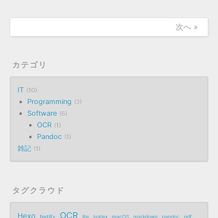
次へ »
カテゴリ
IT
10
Programming
3
Software
6
OCR
1
Pandoc
1
雑記
1
タグクラウド
OCR
Hexo
Netlify
lite
luatex
macOS
markdown
pandoc
pdf