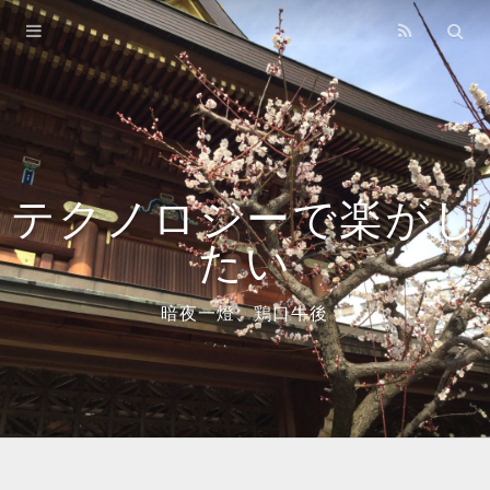
Home
Archives
About
Books
テクノロジーで楽がし
たい
暗夜一燈、鶏口牛後