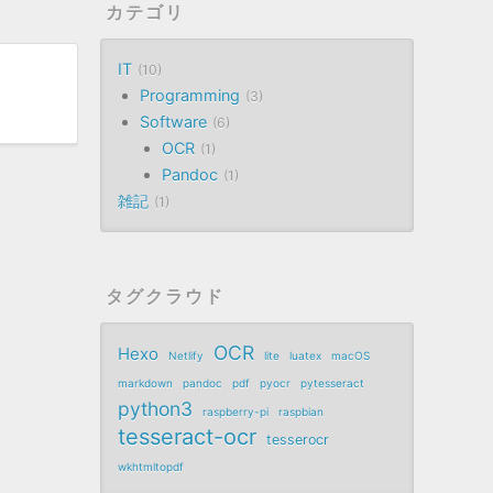
カテゴリ
IT
10
、
Programming
3
Software
6
OCR
1
Pandoc
1
雑記
1
タグクラウド
OCR
Hexo
Netlify
lite
luatex
macOS
markdown
pandoc
pdf
pyocr
pytesseract
python3
raspberry-pi
raspbian
tesseract-ocr
tesserocr
wkhtmltopdf