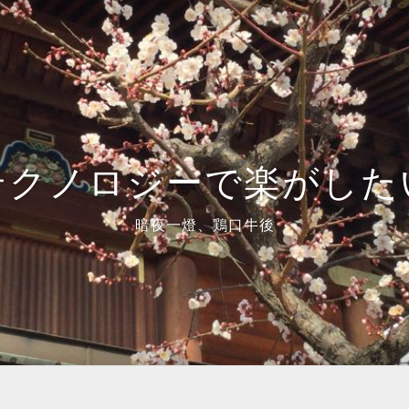
テクノロジーで楽がした
暗夜一燈、鶏口牛後