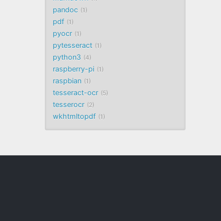
pandoc
1
pdf
1
pyocr
1
pytesseract
1
python3
4
raspberry-pi
1
raspbian
1
tesseract-ocr
5
tesserocr
2
wkhtmltopdf
1