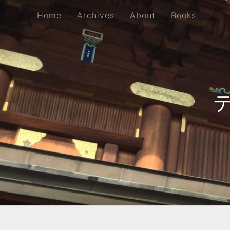
Home
Archives
About
Books
Home
Archives
About
Books