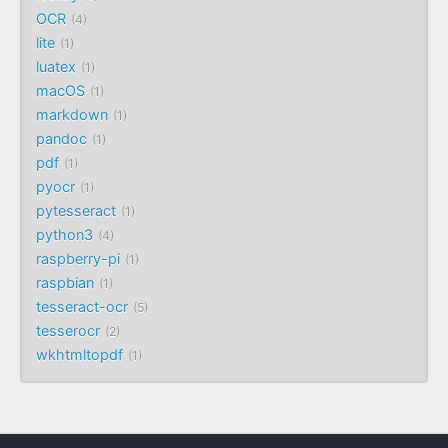
OCR
4
lite
1
luatex
1
macOS
1
markdown
1
pandoc
1
pdf
1
pyocr
1
pytesseract
1
python3
4
raspberry-pi
1
raspbian
1
tesseract-ocr
5
tesserocr
2
wkhtmltopdf
1