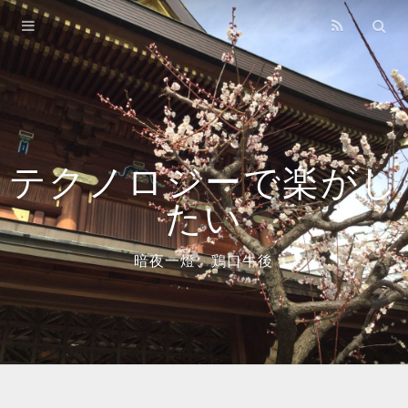
Home
Archives
About
Books
テクノロジーで楽がし
たい
暗夜一燈、鶏口牛後