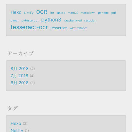
OCR
Hexo
Netlify
lite
luatex
macOS
markdown
pandoc
pdf
python3
pyocr
pytesseract
raspberry-pi
raspbian
tesseract-ocr
tesserocr
wkhtmltopdf
アーカイブ
8月 2018
4
7月 2018
4
6月 2018
3
タグ
Hexo
3
Netlify
1