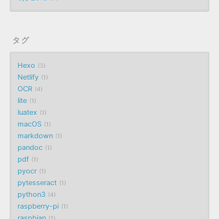
タグ
Hexo
3
Netlify
1
OCR
4
lite
1
luatex
1
macOS
1
markdown
1
pandoc
1
pdf
1
pyocr
1
pytesseract
1
python3
4
raspberry-pi
1
raspbian
1