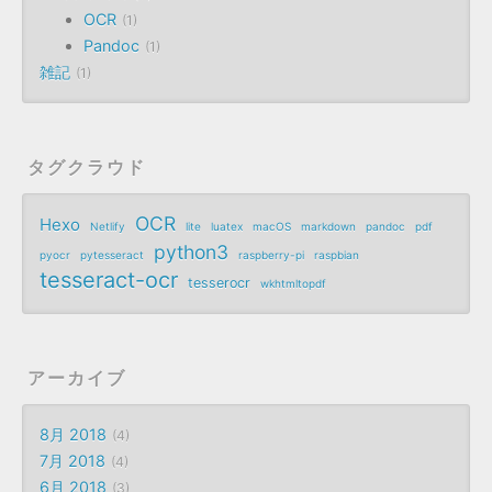
OCR
1
Pandoc
1
雑記
1
タグクラウド
OCR
Hexo
Netlify
lite
luatex
macOS
markdown
pandoc
pdf
python3
pyocr
pytesseract
raspberry-pi
raspbian
tesseract-ocr
tesserocr
wkhtmltopdf
アーカイブ
8月 2018
4
7月 2018
4
6月 2018
3