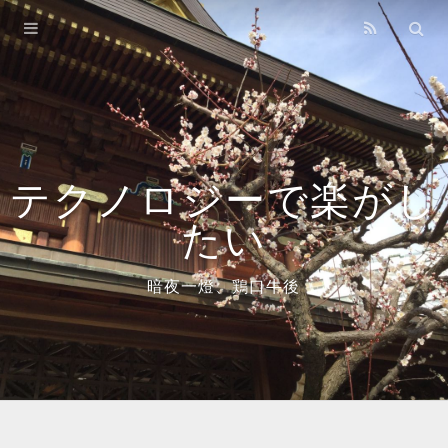
Home
Archives
About
Books
テクノロジーで楽がし
たい
暗夜一燈、鶏口牛後